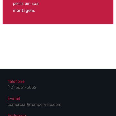
perfis em sua
montagem.
Telefone
(12) 3631-5052
E-mail
comercial@tempervale.com
Endereço