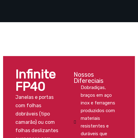
Infinite
Nossos
Difereciais
FP40
Dobradiças,
braços em aço
Janelas e portas
inox e ferragens
com folhas
produzidos com
dobráveis (tipo
materiais
camarão) ou com
resistentes e
folhas deslizantes
duráveis que