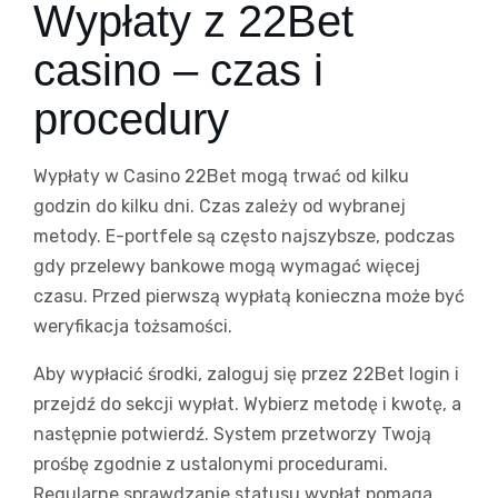
Wypłaty z 22Bet
casino – czas i
procedury
Wypłaty w Casino 22Bet mogą trwać od kilku
godzin do kilku dni. Czas zależy od wybranej
metody. E-portfele są często najszybsze, podczas
gdy przelewy bankowe mogą wymagać więcej
czasu. Przed pierwszą wypłatą konieczna może być
weryfikacja tożsamości.
Aby wypłacić środki, zaloguj się przez 22Bet login i
przejdź do sekcji wypłat. Wybierz metodę i kwotę, a
następnie potwierdź. System przetworzy Twoją
prośbę zgodnie z ustalonymi procedurami.
Regularne sprawdzanie statusu wypłat pomaga