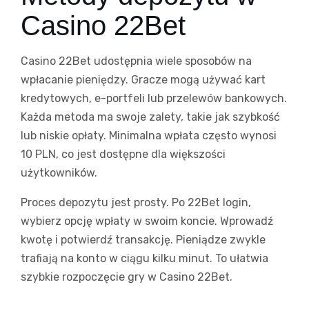
Casino 22Bet
Casino 22Bet udostępnia wiele sposobów na
wpłacanie pieniędzy. Gracze mogą używać kart
kredytowych, e-portfeli lub przelewów bankowych.
Każda metoda ma swoje zalety, takie jak szybkość
lub niskie opłaty. Minimalna wpłata często wynosi
10 PLN, co jest dostępne dla większości
użytkowników.
Proces depozytu jest prosty. Po 22Bet login,
wybierz opcję wpłaty w swoim koncie. Wprowadź
kwotę i potwierdź transakcję. Pieniądze zwykle
trafiają na konto w ciągu kilku minut. To ułatwia
szybkie rozpoczęcie gry w Casino 22Bet.