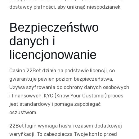
dostawcy płatności, aby uniknąć niespodzianek.
Bezpieczeństwo
danych i
licencjonowanie
Casino 22Bet działa na podstawie licencji, co
gwarantuje pewien poziom bezpieczeństwa.
Używa szyfrowania do ochrony danych osobowych
i finansowych. KYC (Know Your Customer) proces
jest standardowy i pomaga zapobiegać
oszustwom.
22Bet login wymaga hasła i czasem dodatkowej
weryfikacji. To zabezpiecza Twoje konto przed