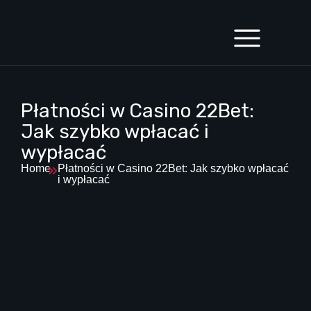
Płatności w Casino 22Bet:
Jak szybko wpłacać i
wypłacać
Home
Płatności w Casino 22Bet: Jak szybko wpłacać
i wypłacać