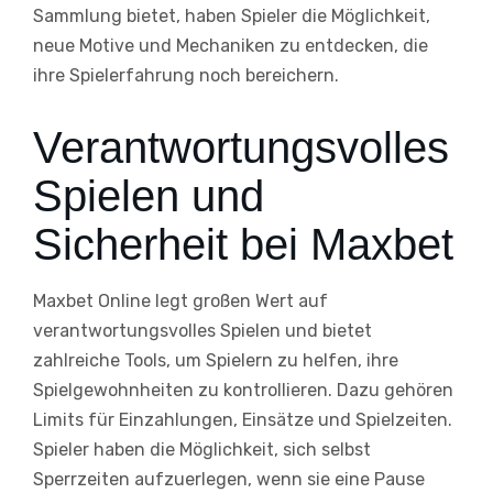
Sammlung bietet, haben Spieler die Möglichkeit,
neue Motive und Mechaniken zu entdecken, die
ihre Spielerfahrung noch bereichern.
Verantwortungsvolles
Spielen und
Sicherheit bei Maxbet
Maxbet Online legt großen Wert auf
verantwortungsvolles Spielen und bietet
zahlreiche Tools, um Spielern zu helfen, ihre
Spielgewohnheiten zu kontrollieren. Dazu gehören
Limits für Einzahlungen, Einsätze und Spielzeiten.
Spieler haben die Möglichkeit, sich selbst
Sperrzeiten aufzuerlegen, wenn sie eine Pause