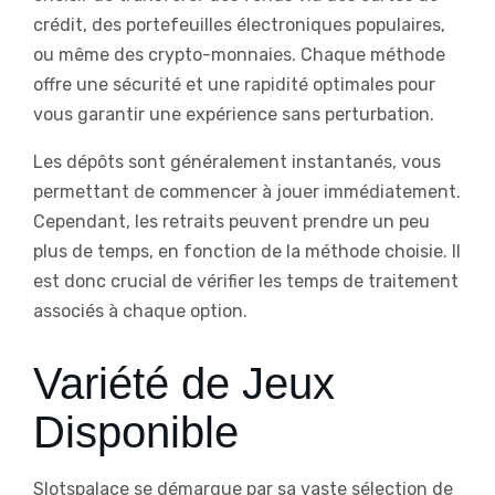
crédit, des portefeuilles électroniques populaires,
ou même des crypto-monnaies. Chaque méthode
offre une sécurité et une rapidité optimales pour
vous garantir une expérience sans perturbation.
Les dépôts sont généralement instantanés, vous
permettant de commencer à jouer immédiatement.
Cependant, les retraits peuvent prendre un peu
plus de temps, en fonction de la méthode choisie. Il
est donc crucial de vérifier les temps de traitement
associés à chaque option.
Variété de Jeux
Disponible
Slotspalace se démarque par sa vaste sélection de