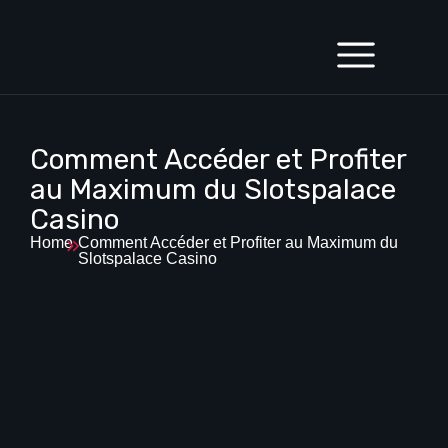
Comment Accéder et Profiter
au Maximum du Slotspalace
Casino
Home
Comment Accéder et Profiter au Maximum du
Slotspalace Casino