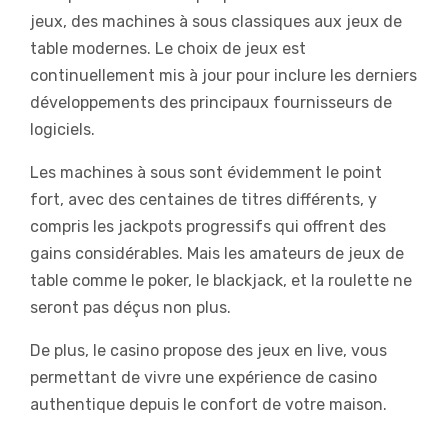
jeux, des machines à sous classiques aux jeux de
table modernes. Le choix de jeux est
continuellement mis à jour pour inclure les derniers
développements des principaux fournisseurs de
logiciels.
Les machines à sous sont évidemment le point
fort, avec des centaines de titres différents, y
compris les jackpots progressifs qui offrent des
gains considérables. Mais les amateurs de jeux de
table comme le poker, le blackjack, et la roulette ne
seront pas déçus non plus.
De plus, le casino propose des jeux en live, vous
permettant de vivre une expérience de casino
authentique depuis le confort de votre maison.