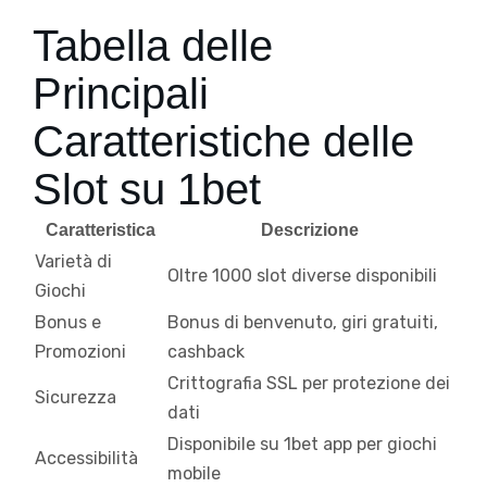
Tabella delle
Principali
Caratteristiche delle
Slot su 1bet
Caratteristica
Descrizione
Varietà di
Oltre 1000 slot diverse disponibili
Giochi
Bonus e
Bonus di benvenuto, giri gratuiti,
Promozioni
cashback
Crittografia SSL per protezione dei
Sicurezza
dati
Disponibile su 1bet app per giochi
Accessibilità
mobile