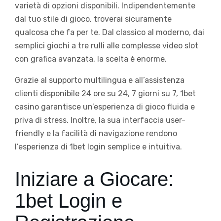
varietà di opzioni disponibili. Indipendentemente
dal tuo stile di gioco, troverai sicuramente
qualcosa che fa per te. Dal classico al moderno, dai
semplici giochi a tre rulli alle complesse video slot
con grafica avanzata, la scelta è enorme.
Grazie al supporto multilingua e all’assistenza
clienti disponibile 24 ore su 24, 7 giorni su 7, 1bet
casino garantisce un’esperienza di gioco fluida e
priva di stress. Inoltre, la sua interfaccia user-
friendly e la facilità di navigazione rendono
l’esperienza di 1bet login semplice e intuitiva.
Iniziare a Giocare:
1bet Login e