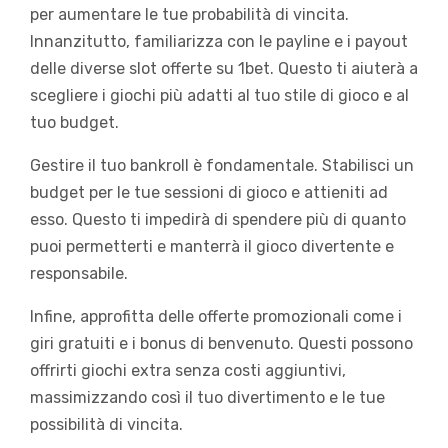
per aumentare le tue probabilità di vincita.
Innanzitutto, familiarizza con le payline e i payout
delle diverse slot offerte su 1bet. Questo ti aiuterà a
scegliere i giochi più adatti al tuo stile di gioco e al
tuo budget.
Gestire il tuo bankroll è fondamentale. Stabilisci un
budget per le tue sessioni di gioco e attieniti ad
esso. Questo ti impedirà di spendere più di quanto
puoi permetterti e manterrà il gioco divertente e
responsabile.
Infine, approfitta delle offerte promozionali come i
giri gratuiti e i bonus di benvenuto. Questi possono
offrirti giochi extra senza costi aggiuntivi,
massimizzando così il tuo divertimento e le tue
possibilità di vincita.