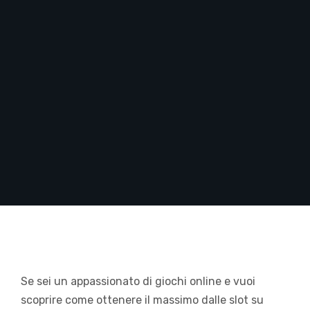
Se sei un appassionato di giochi online e vuoi
scoprire come ottenere il massimo dalle slot su