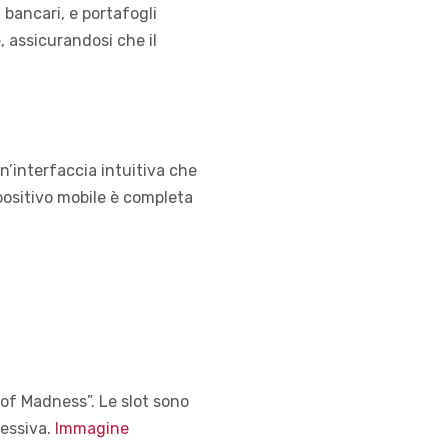
 bancari, e portafogli
, assicurandosi che il
un’interfaccia intuitiva che
spositivo mobile è completa
 of Madness”. Le slot sono
lessiva.
Immagine