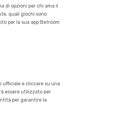
di opzioni per chi ama il
te, quali giochi sono
 noto per la sua app Betroom
 ufficiale e cliccare su una
à essere utilizzato per
ntità per garantire la