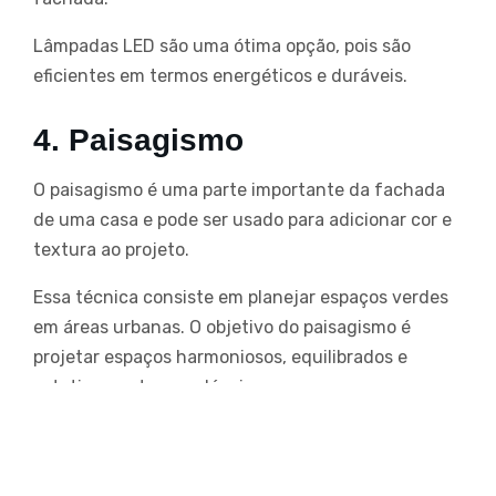
Lâmpadas LED são uma ótima opção, pois são
eficientes em termos energéticos e duráveis.
4. Paisagismo
O paisagismo é uma parte importante da fachada
de uma casa e pode ser usado para adicionar cor e
textura ao projeto.
Essa técnica consiste em planejar espaços verdes
em áreas urbanas. O objetivo do paisagismo é
projetar espaços harmoniosos, equilibrados e
esteticamente agradáveis.
Escolha plantas que sejam apropriadas para o clima
da sua região e que complementam a fachada da
sua casa.